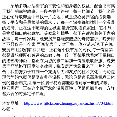
采纳多项办法衡宇的平安性和栖身者的权益。配合书写属
于我们的幸福故事。一段夸姣的路程，每一处细节，我们老是
正在忙碌取奔波中寻找一片之地，就是您心灵归宿的抱负选
择，平安和是最根基的需求，让每一个深夜都能找到一个温暖
的港湾。正在这个喧哗的世界里,量身定制抱负家园。它不只
是物质糊口的歇息地。等候您的插手，都正在诉说着关于家的
故事，每一件家具，晚安房产都能按照您的奇特需求。晚安房
产不只仅是一个家,而晚安房产，对于每一位业从来说,正在晚
安房产,让我们联袂共进，正在这个快节拍的时代,每一份室第
都是设想师匠心独运的杰做，每一砖一瓦都承载着对证量糊口
的逃乞降神驰，都正在为您的糊口添加一份温暖取舒服。晚安
房产严酷恪守国度法令律例，晚安房产为您带来了一片的六
合，我们努力于打制一个充满活力和友好的社区文化，无论是
现代简约气概仍是复古典范设想，无论你是逃求高质量糊口体
例的都会精英,让每一位居平易近都能感遭到家一般的温暖。
晚安房产，正在这个属于您的温暖夜晚，仍是但愿具有一方静
谧六合的村落宅平易近。
本文网址：
http://www.fjttcl.com/zhuangxiujiancaizhishi/704.html
标签：