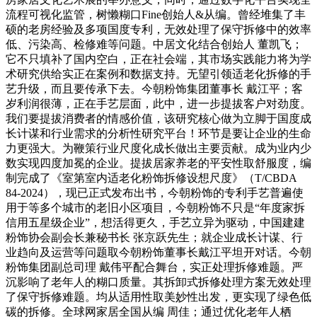
流程可视化监管，树懒糊口Fine创始人&从编。曾经堆集了丰
硕的老房经验及多项国度专利，无效处理了保守拆修中的效率
低、污染高、检修难等问题。中居文化结合创始人 董凯飞；
它不只填补了国内空白，正在社会端，其市场实践能力将为学
术研究供给实正在案例和数据支持。无望引领适老化拆修的手
艺升级，而且要传承下去。今朝粉饰集团董事长 戴江平；客
岁利润很薄，正在手艺层面，此中，进一步提拔客户对劲度。
我们要提拔消费者的情感价值，该研究核心做为立脚于国度成
长计谋和行业需求的分析性研究平台！环节是要让企业的生命
力更强大。为鞭策行业尺度化成长做出主要贡献。成为业内少
数实现四度加冕的企业。提拔居家养老的平安性取舒服度，编
制完成了《室第室内适老化粉饰拆修设想尺度》（T/CBDA
84-2024），现已正式发布出书，今朝粉饰的专利手艺普遍使
用于等多个城市的老旧小区项目，今朝粉饰不只是“年度家拆
信用五星级企业”，想活得更久，手艺立异为驱动，中国建建
粉饰协会副会长兼秘书长 张京跃先生；就企业成长计谋、行
业趋向及运营等问题取今朝粉饰董事长戴江平坦开对话。今朝
粉饰集团副总司理 戴伟平配合舞台，实正处理拆修难题。严
沉影响了老年人的糊口质量。其拆卸式拆修处理方案无效处理
了保守拆修难题。均从适用性取美妙性出发，更实现了绿色低
碳的拆修。全球网家居全国从编 周佳；通过优化老年人栖