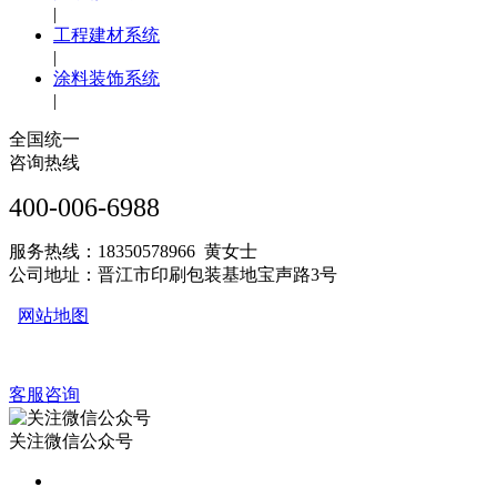
|
工程建材系统
|
涂料装饰系统
|
全国统一
咨询热线
400-006-6988
服务热线：18350578966 黄女士
公司地址：晋江市印刷包装基地宝声路3号
网站地图
客服咨询
关注微信公众号