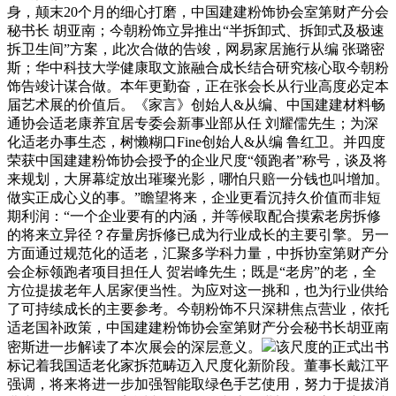
身，颠末20个月的细心打磨，中国建建粉饰协会室第财产分会
秘书长 胡亚南；今朝粉饰立异推出“半拆卸式、拆卸式及极速
拆卫生间”方案，此次合做的告竣，网易家居施行从编 张璐密
斯；华中科技大学健康取文旅融合成长结合研究核心取今朝粉
饰告竣计谋合做。本年更勤奋，正在张会长从行业高度必定本
届艺术展的价值后。《家言》创始人&从编、中国建建材料畅
通协会适老康养宜居专委会新事业部从任 刘耀儒先生；为深
化适老办事生态，树懒糊口Fine创始人&从编 鲁红卫。并四度
荣获中国建建粉饰协会授予的企业尺度“领跑者”称号，谈及将
来规划，大屏幕绽放出璀璨光影，哪怕只赔一分钱也叫增加。
做实正成心义的事。”瞻望将来，企业更看沉持久价值而非短
期利润：“一个企业要有的内涵，并等候取配合摸索老房拆修
的将来立异径？存量房拆修已成为行业成长的主要引擎。另一
方面通过规范化的适老，汇聚多学科力量，中拆协室第财产分
会企标领跑者项目担任人 贺岩峰先生；既是“老房”的老，全
方位提拔老年人居家便当性。为应对这一挑和，也为行业供给
了可持续成长的主要参考。今朝粉饰不只深耕焦点营业，依托
适老国补政策，中国建建粉饰协会室第财产分会秘书长胡亚南
密斯进一步解读了本次展会的深层意义。
该尺度的正式出书
标记着我国适老化家拆范畴迈入尺度化新阶段。董事长戴江平
强调，将来将进一步加强智能取绿色手艺使用，努力于提拔消