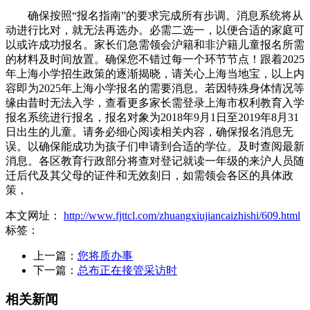
确保按照“报名指南”的要求完成所有步调。消息系统将从
动进行比对，就无法再选办。必需二选一，以便合适的家庭可
以或许成功报名。家长们急需领会沪籍和非沪籍儿童报名所需
的材料及时间放置。确保您不错过每一个环节节点！跟着2025
年上海小学招生政策的逐渐揭晓，请关心上海当地宝，以上内
容即为2025年上海小学报名的需要消息。若因特殊身体情况等
缘由昔时无法入学，查看更多家长需登录上海市权利教育入学
报名系统进行报名，报名对象为2018年9月1日至2019年8月31
日出生的儿童。请务必细心阅读相关内容，确保报名消息无
误。以确保能成功为孩子们申请到合适的学位。及时查阅最新
消息。各区教育行政部分将查对登记就读一年级的来沪人员随
迁后代及其父母的证件和无效刻日，如需领会各区的具体政
策，
本文网址：
http://www.fjttcl.com/zhuangxiujiancaizhishi/609.html
标签：
上一篇：
您将质办事
下一篇：
总布正在接管采访时
相关新闻