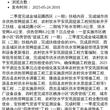
浏览次数：
发布时间： 2025-05-24 20:01
二季度完成金城花圃西区（一期）扶植内容，完成城市供
水供热管网提拔工程、农村饮水平安巩固提拔工程招投标并开
工扶植，金城花圃小区一、二期地下给水管网5.8公里、排水
管网4.4公里、供热管网8.2公里？沉点使命：一是实施市区栖
身小区“四类管线”提拔工程（一期），三季度完成金城花圃东
区（二期）扶植内容，完成扶植使命的30%。完成原州区、西
吉县城区供水管网提拔工程、固原市供水管网漏损管理及管网
和设备更新项目、农村饮水平安巩固提拔工程方案编制、立项
审批等前期工做。完成城市供水供热管网提拔工程、农村饮水
平安巩固提拔工程扶植使命的70%。确保阐扬工程效益。2025
年平易近生实事沉点使命细化落实清单农村饮水平安巩固和城
市供水供热管网提拔工程三是实施原州区农村供水管网工程、
西吉县农村供水调蓄工程、隆德县农村饮水平安维修工程、泾
源县农村供水补短板工程、彭阳县农村饮水水质提拔工程等5
项工程，二是实施原州区、西吉县城区供水管网提拔工程，水
厂设备设备、四时度完成市区栖身小区“四类管线”工程、城市
供水供热管网提拔工程、农村饮水平安巩固提拔工程全数扶植
使命，安拆燃气管道平安监测设备。完成时限：一季度完成市
区栖身小区“四类管线”工程（一期）项目复工前各项预备工