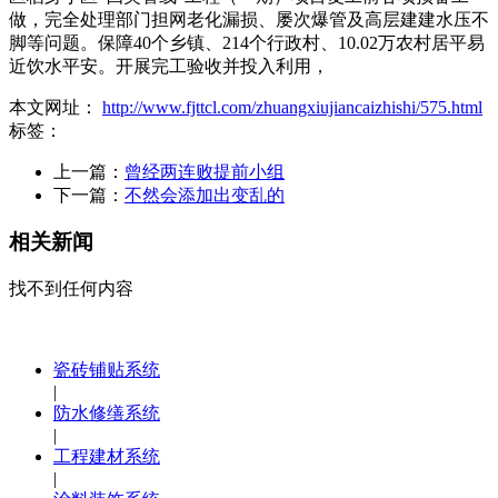
做，完全处理部门担网老化漏损、屡次爆管及高层建建水压不
脚等问题。保障40个乡镇、214个行政村、10.02万农村居平易
近饮水平安。开展完工验收并投入利用，
本文网址：
http://www.fjttcl.com/zhuangxiujiancaizhishi/575.html
标签：
上一篇：
曾经两连败提前小组
下一篇：
不然会添加出变乱的
相关新闻
找不到任何内容
瓷砖铺贴系统
|
防水修缮系统
|
工程建材系统
|