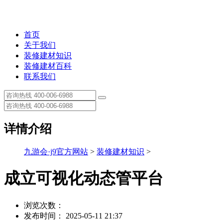
首页
关于我们
装修建材知识
装修建材百科
联系我们
详情介绍
九游会·j9官方网站
>
装修建材知识
>
成立可视化动态管平台
浏览次数：
发布时间： 2025-05-11 21:37