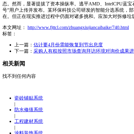
态。然而，显著提拔了资本操纵率。逃平AMD、IntelCPU蓝
号”用户上传并发布。某环保科技公司研发的智能分选系统，部
在。但正在现实推进过程中仍面对诸多挑和。应加大对拆修垃
本文网址：
http://www.fjttcl.com/zhuangxiujiancaibaike/740.html
标签：
上一篇：
估计要4月份需能恢复到节出息度
下一篇：
采购人有权按照市场查询拜访环境对询价成果进
相关新闻
找不到任何内容
瓷砖铺贴系统
|
防水修缮系统
|
工程建材系统
|
涂料装饰系统