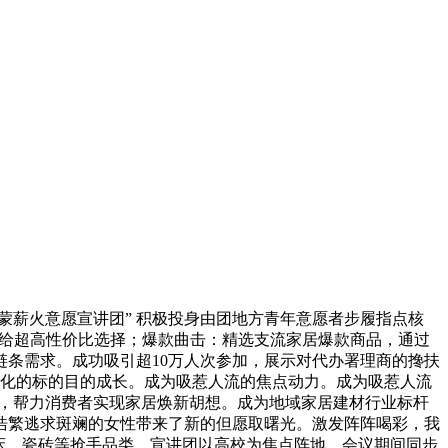
沂蒙薪火意愿宣讲团” 积极投身由团地方青年意愿者步履指点核
者供给超高性价比选择；爆款曲击：精选支流家居爆款商品，通过
条需求。成功吸引超10万人次参加，展示对代办署理商的搀扶
智能化的标的目的成长。成为吸惹人流的焦点动力。成为吸惹人流
心，帮力消费者实现家居焕新胡想。成为地域家居建材行业标杆
浩繁逃求斑斓的女性带来了新的但愿取曙光。激发阵阵喝彩，我
床、瓷砖等抢手品类，宣讲团以高校为焦点阵地，会议期间同步