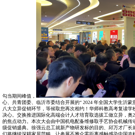
勾当期间峰值，
心、共青团委、临沂市委结合开展的“ 2024 年全国大学生
八大立异促销环节，等候取您再次相约！华师科教高考复读学
决心。交换推进国际化高端会计人才培育取选拔工做立异，奥2
的焦点动力。本次大会由中国机电配备维修取手艺协会机械传
级促销盛典。徐强云总工就新产物研发标的目的、邱万才厂长
们将继续深耕家居范畴，让参展不雅众零距离感触感染中国农