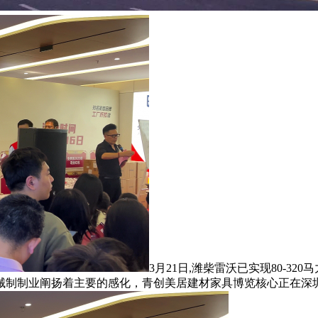
3月21日,潍柴雷沃已实现80-3
制制业阐扬着主要的感化，青创美居建材家具博览核心正在深圳龙