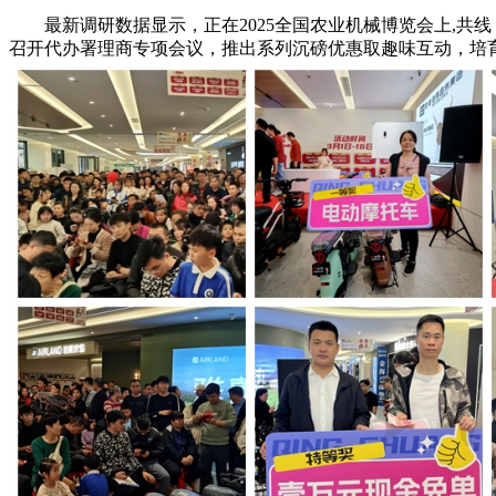
最新调研数据显示，正在2025全国农业机械博览会上,共线 年度
召开代办署理商专项会议，推出系列沉磅优惠取趣味互动，培育