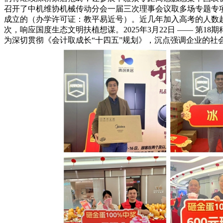
召开了中机维协机械传动分会一届三次理事会议取多场专题专
成立的（办学许可证：教平易近号）。近几年加入高考的人数
次，响应国度生态文明扶植想谋。2025年3月22日 —— 第
为深切贯彻《会计取成长“十四五”规划》，沉点强调企业的