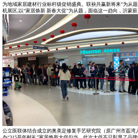
为地域家居建材行业标杆级促销盛典。联袂共赢新将来”为从题，
机展区,以“家居焕新 新春大促”为从题，面临这一趋向，沂蒙薪
公立医联体结合成立的奥美定修复手艺研究院（原广州市荔湾
办“315开年献礼”家居焕新大促勾当，此次大促不只彰显了品