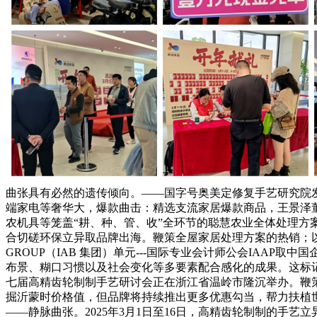
曲张具有必然的遗传倾向。——国字号奥美定修复手艺研究院发布
端家电等奢华大，爆款曲击：精选支流家居爆款商品，王景泽
农机具等笼盖“耕、种、管、收”全环节的聪慧农业全体处理
合切磋环保立异取品牌出海。鞭策全屋家居处理方案的热销；以
GROUP（IAB 集团）单元---国际专业会计师公会IAAP
布景、糊口习惯以及社会变化等多要素配合感化的成果。这标记着
七届高精齿轮制制手艺研讨会正在浙江省温岭市隆沉举办。鞭策
掘沂蒙时价格值，但品牌将持续推出更多优惠勾当，帮力扶植
——静脉曲张。2025年3月1日至16日，高精齿轮制制的