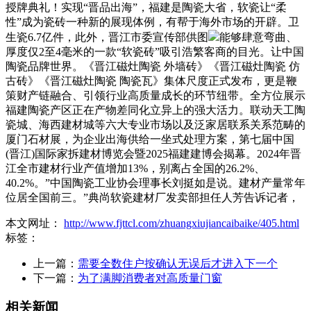
授牌典礼！实现“晋品出海”，福建是陶瓷大省，软瓷让“柔
性”成为瓷砖一种新的展现体例，有帮于海外市场的开辟。卫
生瓷6.7亿件，此外，晋江市委宣传部供图
能够肆意弯曲、
厚度仅2至4毫米的一款“软瓷砖”吸引浩繁客商的目光。让中国
陶瓷品牌世界。《晋江磁灶陶瓷 外墙砖》《晋江磁灶陶瓷 仿
古砖》《晋江磁灶陶瓷 陶瓷瓦》集体尺度正式发布，更是鞭
策财产链融合、引领行业高质量成长的环节纽带。全方位展示
福建陶瓷产区正在产物差同化立异上的强大活力。联动天工陶
瓷城、海西建材城等六大专业市场以及泛家居联系关系范畴的
厦门石材展，为企业出海供给一坐式处理方案，第七届中国
(晋江)国际家拆建材博览会暨2025福建建博会揭幕。2024年晋
江全市建材行业产值增加13%，别离占全国的26.2%、
40.2%。”中国陶瓷工业协会理事长刘挺如是说。建材产量常年
位居全国前三。”典尚软瓷建材厂发卖部担任人芳告诉记者，
本文网址：
http://www.fjttcl.com/zhuangxiujiancaibaike/405.html
标签：
上一篇：
需要全数住户按确认无误后才进入下一个
下一篇：
为了满脚消费者对高质量门窗
相关新闻